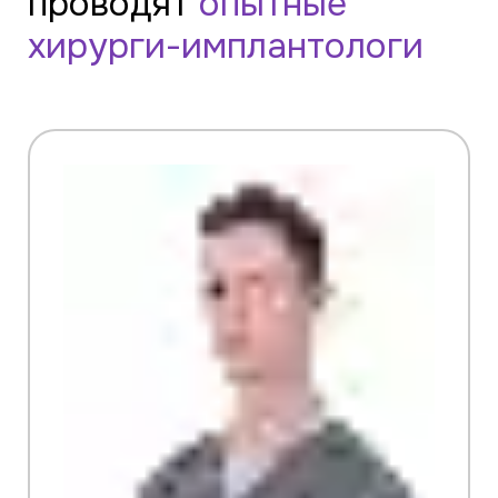
проводят
опытные
хирурги-имплантологи