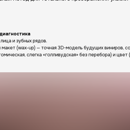
 диагностика
лица и зубных рядов.
макет (wax-up) — точная 3D-модель будущих виниров, со
мическая, слегка «голливудская» без перебора) и цвет (х