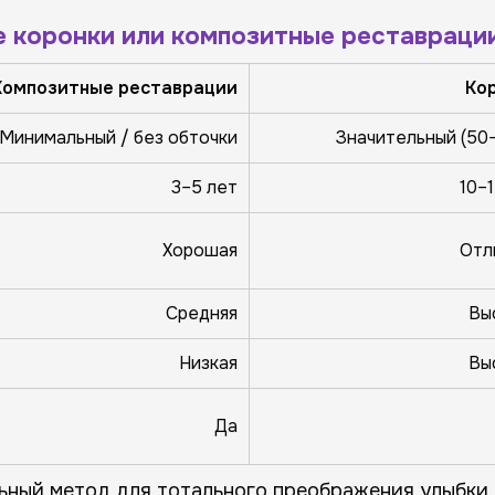
е коронки или композитные реставраци
Композитные реставрации
Ко
Минимальный / без обточки
Значительный (50
3–5 лет
10–
Хорошая
Отл
Средняя
Вы
Низкая
Вы
Да
ьный метод для тотального преображения улыбки 