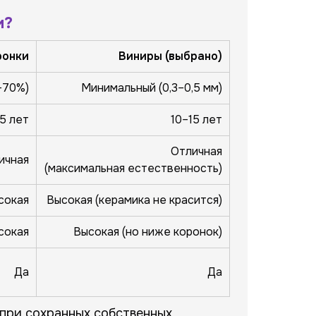
и?
ронки
Виниры (выбрано)
–70%)
Минимальный (0,3–0,5 мм)
15 лет
10–15 лет
Отличная
ичная
(максимальная естественность)
сокая
Высокая (керамика не красится)
сокая
Высокая (но ниже коронок)
Да
Да
при сохранных собственных