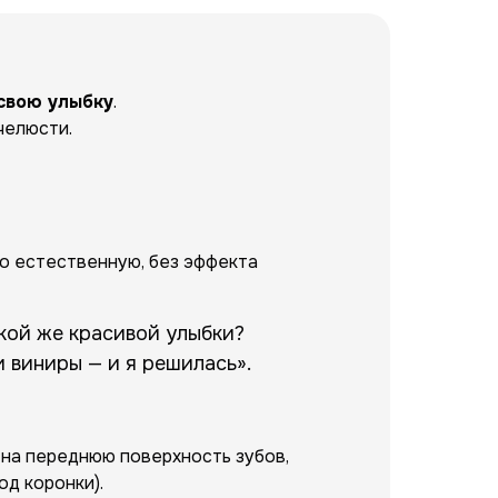
свою улыбку
.
челюсти.
о естественную, без эффекта
кой же красивой улыбки?
 виниры — и я решилась».
 на переднюю поверхность зубов,
од коронки).