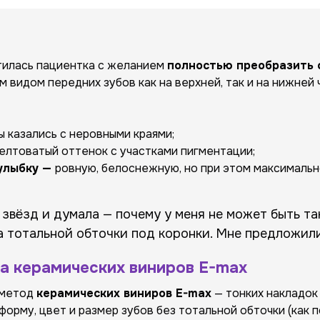
тилась пациентка с желанием
полностью преобразить 
видом передних зубов как на верхней, так и на нижней 
ы казались с неровными краями;
елтоватый оттенок с участками пигментации;
улыбку
—
ровную, белоснежную, но при этом максимальн
звёзд и думала — почему у меня не может быть та
ла тотальной обточки под коронки. Мне предложили
а керамических виниров E-max
 метод
керамических виниров E-max
— тонких накладок
рму, цвет и размер зубов без тотальной обточки (как п