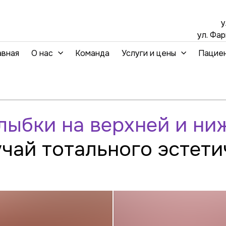
у
ул. Фа
авная
О нас
Команда
Услуги и цены
Пацие
лыбки на верхней и ни
чай тотального эстети