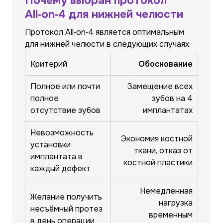
Почему выбран протокол
All‑on‑4 для нижней челюсти
Протокол All‑on‑4 является оптимальным
для нижней челюсти в следующих случаях:
Критерий
Обоснование
Полное или почти
Замещение всех
полное
зубов на 4
отсутствие зубов
имплантатах
Невозможность
Экономия костной
установки
ткани, отказ от
имплантата в
костной пластики
каждый дефект
Немедленная
Желание получить
нагрузка
несъёмный протез
временным
в день операции