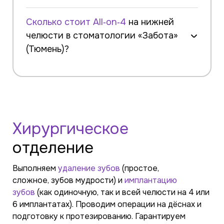
Сколько стоит All‑on‑4
на нижней
челюсти в стоматологии «Забота»
(Тюмень)?
удаления несостоятельных зубов;
установки 4 имплантатов (система
Dentium / другая);
временного акрилового моста;
постоянного протеза (выбор материала);
Хирургическое
анестезии, диагностики (КТ),
отделение
послеоперационного наблюдения.
Выполняем
удаление зубов
(простое,
сложное,
зубов мудрости
) и
имплантацию
зубов
(как одиночную, так и всей челюсти на 4 или
6 имплантатах)
. Проводим операции на дёснах и
подготовку к протезированию. Гарантируем