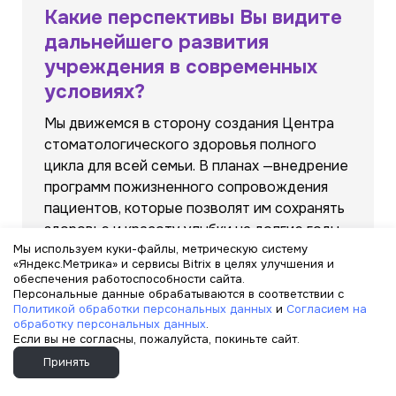
Какие перспективы Вы видите
дальнейшего развития
учреждения в современных
условиях?
Мы движемся в сторону создания Центра
стоматологического здоровья полного
цикла для всей семьи. В планах —внедрение
программ пожизненного сопровождения
пациентов, которые позволят им сохранять
здоровье и красоту улыбки на долгие годы.
Мы используем куки-файлы, метрическую систему
«Яндекс.Метрика» и сервисы Bitrix в целях улучшения и
И в завершение нашего
обеспечения работоспособности сайта.
разговора, что Вы хотите
Персональные данные обрабатываются в соответствии с
Политикой обработки персональных данных
и
Согласием на
пожелать нашим пациентам?
обработку персональных данных
.
Если вы не согласны, пожалуйста, покиньте сайт.
Я желаю каждому пациенту "Заботы" найти
Принять
своего доктора и свою клинику в лице
одного из наших филиалов, где вы будете